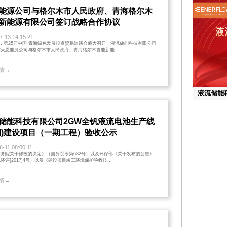
行业突破 
能源公司与格尔木市人民政府、青海格尔木
新能源有限公司签订战略合作协议
成功通过
7-13 14:15:21
近日，液流储
日，第25届中国·青海绿色发展投资贸易洽谈会盛大召开，液流储能科技有限公司
系统成功获
天恩能源公司与格尔木市人民政府、青海格尔木鲁能新能...
品顺利通过
书，成为行
情→
液流储能
资金加持
液流储能
储能科技有限公司2GW全钒液流电池生产线
期)建设项目（一期工程）验收公示
资金加持
6-11 08:00:11
1月24日
务院关于修改的决定》（国务院令第682号）以及环保部《关于发布的公告》
资。本轮融
环评[2017]4号）以及《建设项目竣工环境保护验收技...
投国富共同
情→