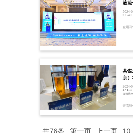
液流
2024-0
5月24
查看详
共谋
京）
2024-0
4月11
公司携全
查看详
共76条
第一页
上一页
10