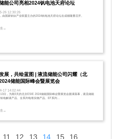
储能公司亮相2024钒电池天府论坛
5-26 12:30:26
日，由国家钒钛产业联盟主办的2024钒电池天府论坛在成都隆重召开。
情→
发展，共绘蓝图 | 液流储能公司闪耀（北
2024储能国际峰会暨展览会
4-17 14:02:44
日-13日，为期3天的北京ESIE 2024储能国际峰会暨展览会圆满落幕，液流储能
钒电解液产品、全系列电堆实物产品、EF系列...
情→
11
12
13
14
15
16